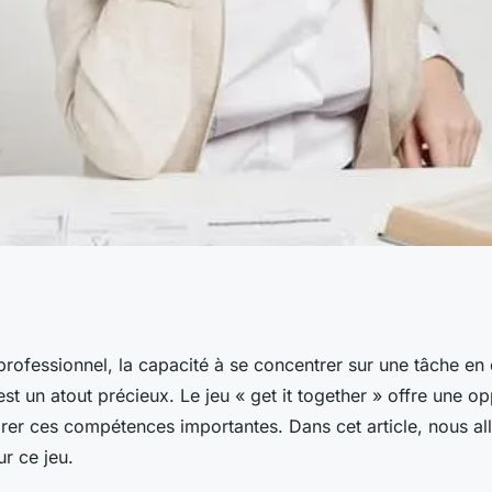
ation et le travail
rofessionnel, la capacité à se concentrer sur une tâche en 
est un atout précieux. Le jeu « get it together » offre une op
t together »
rer ces compétences importantes. Dans cet article, nous all
ur ce jeu.