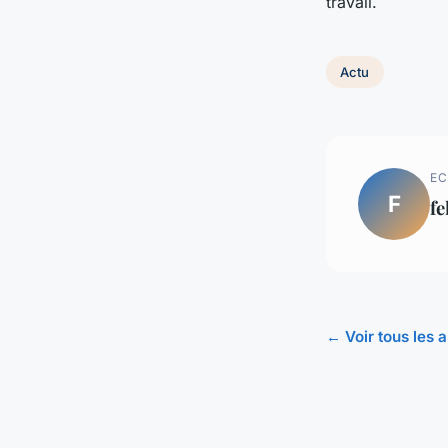
travail.
Actu
EC
F
fe
← Voir tous les a