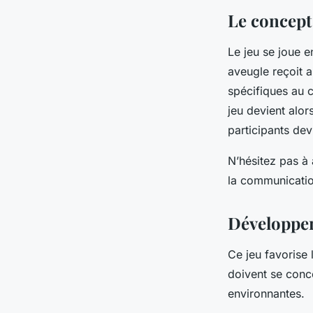
felicien
•
4 octobre 2023
•
2 min de lecture
Le concept
Le jeu se joue 
aveugle reçoit a
spécifiques au c
jeu devient alor
participants dev
N’hésitez pas à 
la communication
Développer
Ce jeu favorise 
doivent se conce
environnantes.