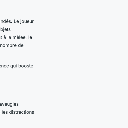
andés. Le joueur
bjets
 à la mêlée, le
le nombre de
gence qui booste
 aveugles
 les distractions