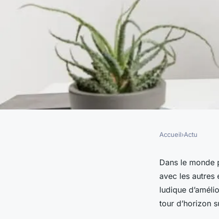
Accueil
›
Actu
ACTU
Renforcer la concentr
Dans le monde p
avec les autres 
d'équipe avec « get i
ludique d’amélio
tour d’horizon s