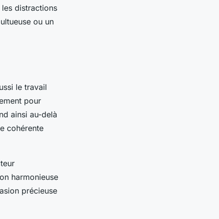
les distractions
multueuse ou un
ssi le travail
cement pour
end ainsi au-delà
re cohérente
cteur
tion harmonieuse
casion précieuse