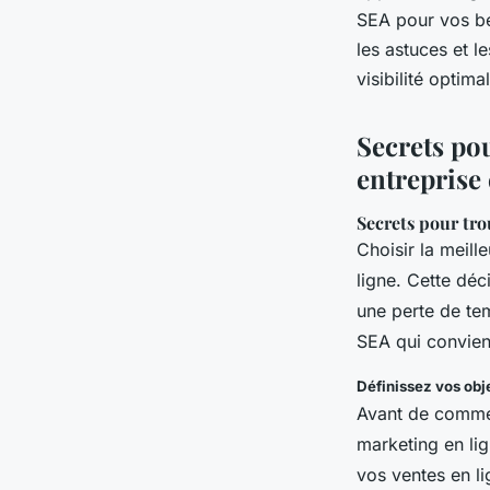
felicien
•
30 juillet 2023
•
3 min de lecture
SEA pour vos be
les astuces et l
visibilité optim
Secrets po
entreprise 
Secrets pour tro
Choisir la meill
ligne. Cette déc
une perte de tem
SEA qui convien
Définissez vos obje
Avant de commenc
marketing en li
vos ventes en li