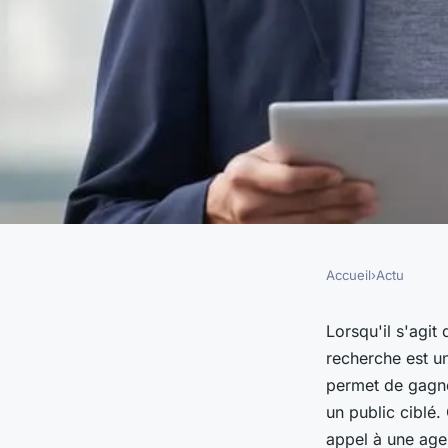
Accueil
›
Actu
ACTU
Comment choisir la
Lorsqu'il s'agit
recherche est u
SEA : guide complet
permet de gagner
un public ciblé. 
appel à une age