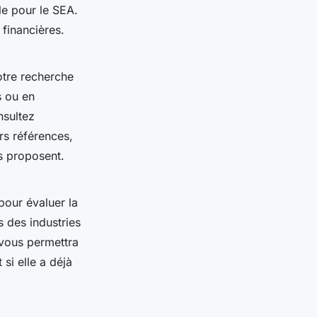
le pour le SEA.
 financières.
otre recherche
s ou en
nsultez
rs références,
es proposent.
pour évaluer la
 des industries
a vous permettra
si elle a déjà