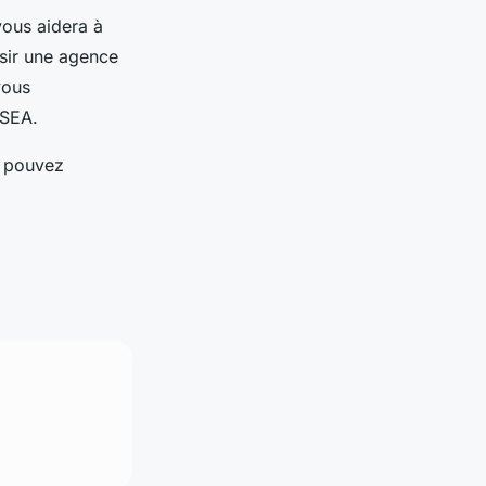
vous aidera à
isir une agence
vous
 SEA.
s pouvez