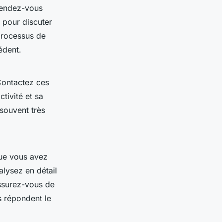
 rendez-vous
 pour discuter
 processus de
édent.
Contactez ces
ctivité et sa
 souvent très
que vous avez
alysez en détail
 Assurez-vous de
es répondent le