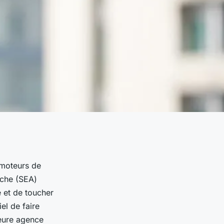
s moteurs de
rche (SEA)
e et de toucher
iel de faire
leure agence