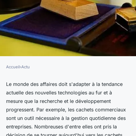
Accueil
›
Actu
ACTU
Pourquoi choisir un tampon
Le monde des affaires doit s'adapter à la tendance
actuelle des nouvelles technologies au fur et à
électronique pour son
mesure que la recherche et le développement
entreprise ?
progressent. Par exemple, les cachets commerciaux
sont un outil nécessaire à la gestion quotidienne des
felicien
•
24 janvier 2023
•
3 min de lecture
entreprises. Nombreuses d'entre elles ont pris la
décision de se tourner aujourd'hui vers les cachets