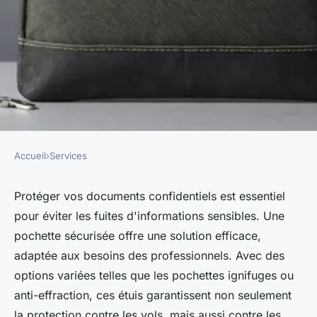
Accueil
›
Services
SERVICES
Pochette sécurisée : la solution
Protéger vos documents confidentiels est essentiel
pour éviter les fuites d'informations sensibles. Une
pour protéger vos documents
pochette sécurisée offre une solution efficace,
confidentiels
adaptée aux besoins des professionnels. Avec des
options variées telles que les pochettes ignifuges ou
felicien
•
16 septembre 2024
•
4 min de lecture
anti-effraction, ces étuis garantissent non seulement
la protection contre les vols, mais aussi contre les