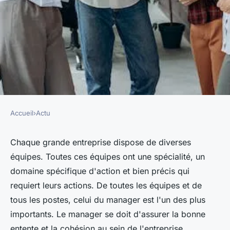
Accueil
›
Actu
ACTU
Quel est le rôle d'un manager
Chaque grande entreprise dispose de diverses
équipes. Toutes ces équipes ont une spécialité, un
d'une entreprise ?
domaine spécifique d'action et bien précis qui
requiert leurs actions. De toutes les équipes et de
felicien
•
24 janvier 2023
•
4 min de lecture
tous les postes, celui du manager est l'un des plus
importants. Le manager se doit d'assurer la bonne
entente et la cohésion au sein de l'entreprise.