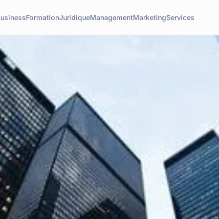
usiness
Formation
Juridique
Management
Marketing
Services