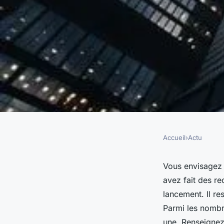
Accueil
›
Actu
ACTU
Quels sont les diffé
Vous envisagez 
avez fait des re
une entreprise ?
lancement. Il re
Parmi les nombr
une. Renseignez-