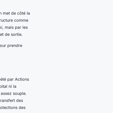
n met de côté la
structure comme
oi, mais par les
et de sortie.
pour prendre
iété par Actions
tal ni la
 assez souple.
transfert des
rotections des