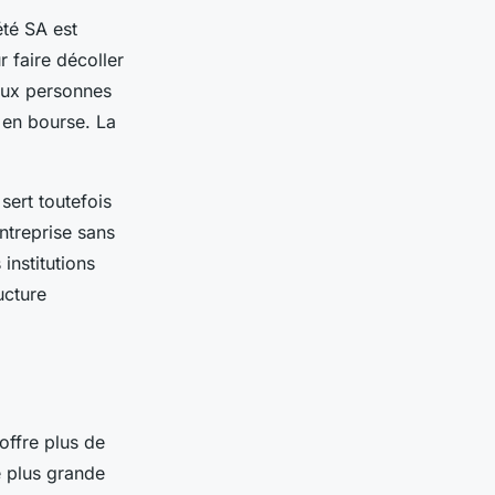
été SA est
 faire décoller
eux personnes
 en bourse. La
 sert toutefois
entreprise sans
 institutions
ucture
offre plus de
e plus grande