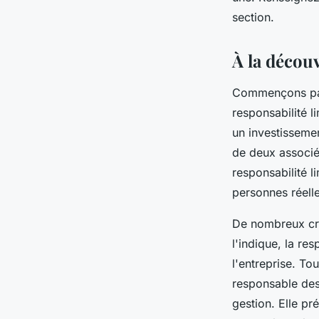
felicien
•
24 janvier 2023
•
4 min de lecture
section.
À la décou
Commençons par l
responsabilité l
un investissemen
de deux associés
responsabilité 
personnes réell
De nombreux cré
l'indique, la re
l'entreprise. Tou
responsable des
gestion. Elle p