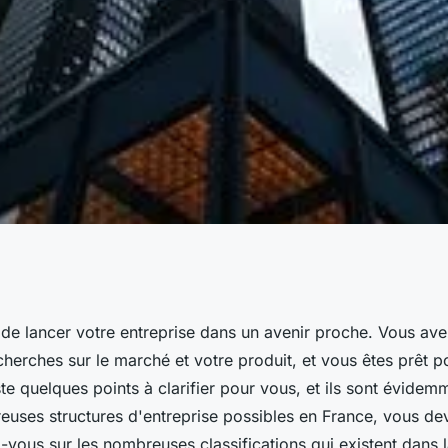
rents statuts pour
de lancer votre entreprise dans un avenir proche. Vous avez
cherches sur le marché et votre produit, et vous êtes prêt p
ste quelques points à clarifier pour vous, et ils sont évidem
euses structures d'entreprise possibles en France, vous dev
vous sur les nombreuses classifications qui existent dans l