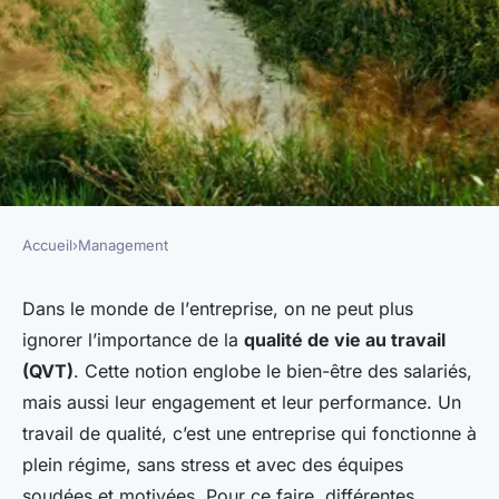
Accueil
›
Management
MANAGEMENT
les stratégies pour améliorer
Dans le monde de l’
entreprise
, on ne peut plus
ignorer l’importance de la
qualité de vie au travail
la qualité de vie au travail de
(QVT)
. Cette notion englobe le bien-être des
salariés
,
vos collaborateurs
mais aussi leur
engagement
et leur
performance
. Un
travail
de qualité, c’est une entreprise qui fonctionne à
felicien
•
6 novembre 2023
•
5 min de lecture
plein régime, sans stress et avec des équipes
soudées et motivées. Pour ce faire, différentes