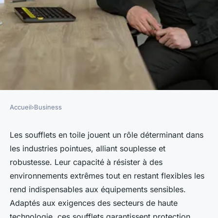
Accueil
›
Business
BUSINESS
Les avantages des soufflets en
Les soufflets en toile jouent un rôle déterminant dans
les industries pointues, alliant souplesse et
toile pour les industries
robustesse. Leur capacité à résister à des
pointues
environnements extrêmes tout en restant flexibles les
rend indispensables aux équipements sensibles.
felicien
•
17 février 2026
•
6 min de lecture
Adaptés aux exigences des secteurs de haute
technologie, ces soufflets garantissent protection,