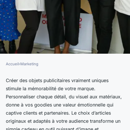
Accueil
›
Marketing
MARKETING
Création d'objets publicitaires
Créer des objets publicitaires vraiment uniques
stimule la mémorabilité de votre marque.
uniques pour marquer les
Personnaliser chaque détail, du visuel aux matériaux,
esprits
donne à vos goodies une valeur émotionnelle qui
captive clients et partenaires. Le choix d’articles
felicien
•
17 juin 2025
•
4 min de lecture
originaux et adaptés à votre audience transforme un
simple cadeau en outil puissant d’image et