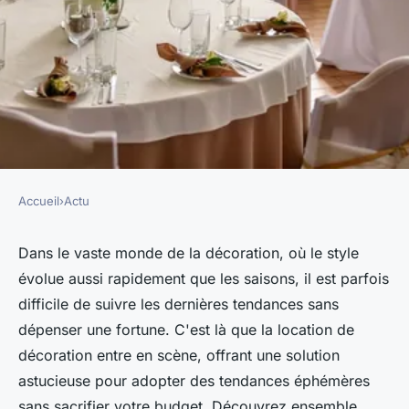
Accueil
›
Actu
ACTU
Quelles tendances de
Dans le vaste monde de la décoration, où le style
évolue aussi rapidement que les saisons, il est parfois
décoration pouvez-vous
difficile de suivre les dernières tendances sans
adopter grâce à la location ?
dépenser une fortune. C'est là que la location de
décoration entre en scène, offrant une solution
felicien
•
5 décembre 2023
•
2 min de lecture
astucieuse pour adopter des tendances éphémères
sans sacrifier votre budget. Découvrez ensemble