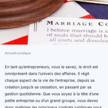
Accueil
›
Juridique
JURIDIQUE
les principaux contrats
En tant qu’entrepreneurs, vous le savez, le droit est
omniprésent dans l’univers des affaires. Il régit
juridiques en entreprise
chaque aspect de la vie de l’entreprise, depuis sa
création jusqu’à sa cessation, en passant par sa
felicien
•
6 novembre 2023
•
6 min de lecture
gestion quotidienne. Que vous soyez à la tête d’une
petite entreprise ou d’un grand groupe, vous devez
donc maîtriser les principaux contrats juridiques pour